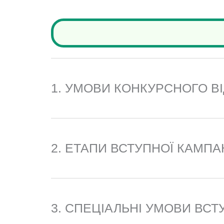
и
т
а
н
1. УМОВИ КОНКУРСНОГО В
н
я
*
2. ЕТАПИ ВСТУПНОЇ КАМПАН
3. СПЕЦІАЛЬНІ УМОВИ ВСТ