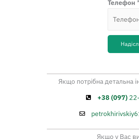
Телефон
Надісл
Якщо потрібна детальна 
+38 (097)
22
petrokhirivskiy
Якщо у Вас ви