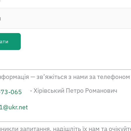
*
ати
інформація — зв’яжіться з нами за телефоно
- Хірівський Петро Романович
-73-065
61@ukr.net
никли запитання, надішліть їх нам та очікуйт