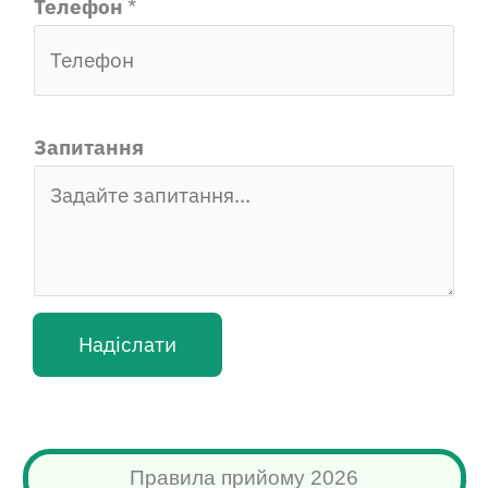
Телефон
*
Запитання
*
Надіслати
E
m
a
i
Правила прийому 2026