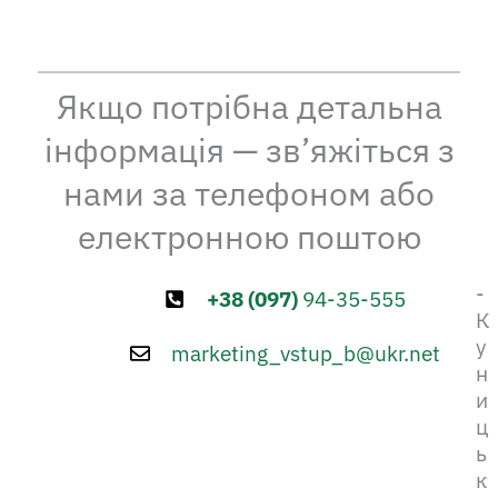
Якщо потрібна детальна
інформація — зв’яжіться з
нами за телефоном або
електронною поштою
-
+38 (097)
94-35-555
К
у
marketing_vstup_b@ukr.net
н
и
ц
ь
к