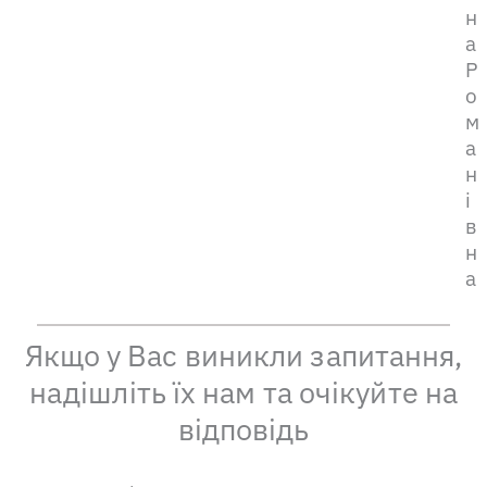
н
а
Р
о
м
а
н
і
в
н
а
Якщо у Вас виникли запитання,
надішліть їх нам та очікуйте на
відповідь