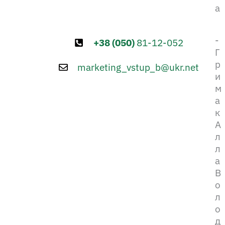
а
-
+38 (050)
81-12-052
Г
р
marketing_vstup_b@ukr.net
и
м
а
к
А
л
л
а
В
о
л
о
д