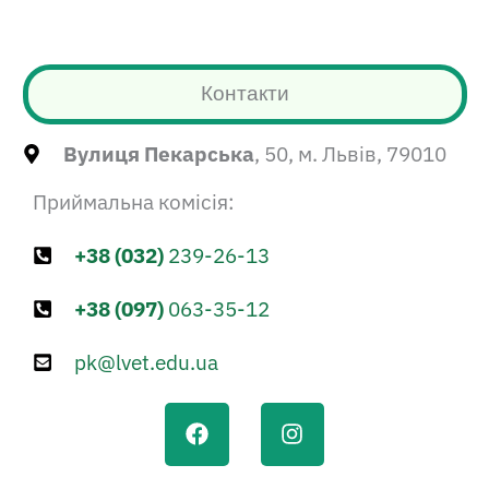
Контакти
Вулиця Пекарська
, 50, м. Львів, 79010
Приймальна комісія:
+38 (032)
239-26-13
+38 (097)
063-35-12
pk@lvet.edu.ua
F
I
a
n
c
s
e
t