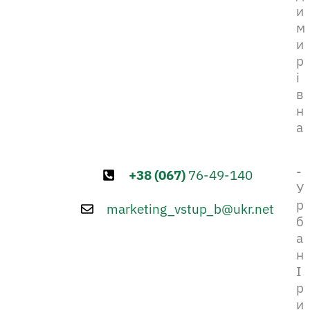
и
м
и
р
і
в
н
а
-
+38 (067)
76-49-140
У
р
marketing_vstup_b@ukr.net
б
а
н
І
р
и