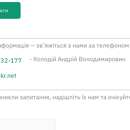
ати
інформація — зв’яжіться з нами за телефоно
- Колодій Андрій Володимирович
-32-177
kr.net
никли запитання, надішліть їх нам та очікуйт