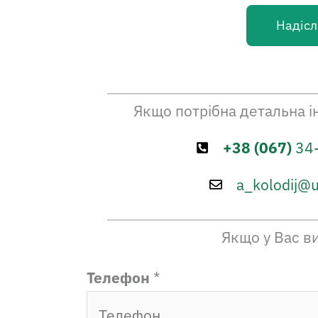
Надісл
Якщо потрібна детальна 
+38 (067)
34
a_kolodij@u
Якщо у Вас ви
Т
Телефон
*
е