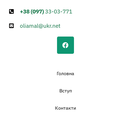
+38 (097)
33-03-771
oliamal@ukr.net
F
a
c
e
b
o
Головна
o
k
Вступ
Контакти