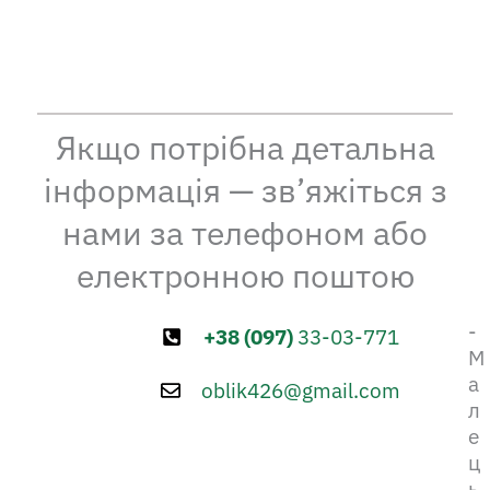
Якщо потрібна детальна
інформація — зв’яжіться з
нами за телефоном або
електронною поштою
-
+38 (097)
33-03-771
М
а
oblik426@gmail.com
л
е
ц
ь