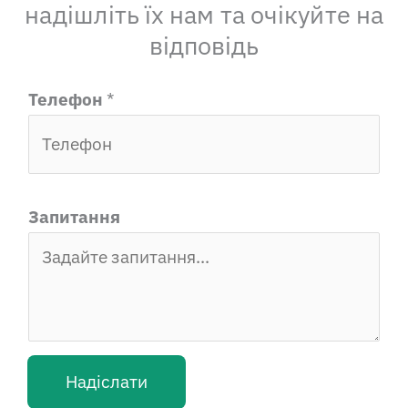
надішліть їх нам та очікуйте на
відповідь
E
Телефон
*
m
a
i
l
Запитання
З
а
п
и
т
Надіслати
а