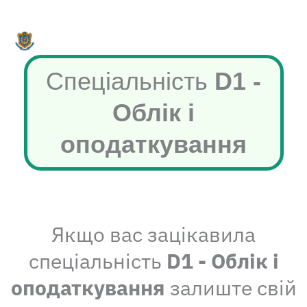
Перейти
до
вмісту
Спеціальність
D1 -
Облік і
оподаткування
Якщо вас зацікавила
спеціальність
D1 - Облік і
оподаткування
залиште свій