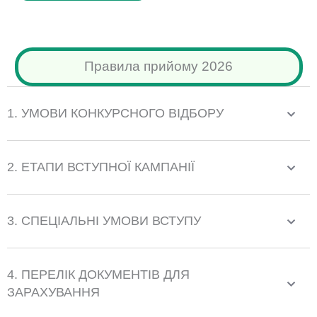
н
н
я
Правила прийому 2026
Т
е
1. УМОВИ КОНКУРСНОГО ВІДБОРУ
л
е
2. ЕТАПИ ВСТУПНОЇ КАМПАНІЇ
ф
о
3. СПЕЦІАЛЬНІ УМОВИ ВСТУПУ
н
4. ПЕРЕЛІК ДОКУМЕНТІВ ДЛЯ
ЗАРАХУВАННЯ