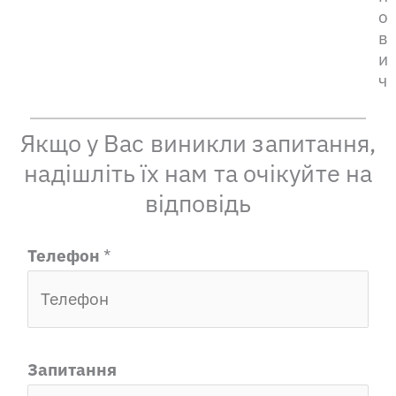
о
в
и
ч
Якщо у Вас виникли запитання,
надішліть їх нам та очікуйте на
відповідь
E
Телефон
*
m
a
i
l
Запитання
E