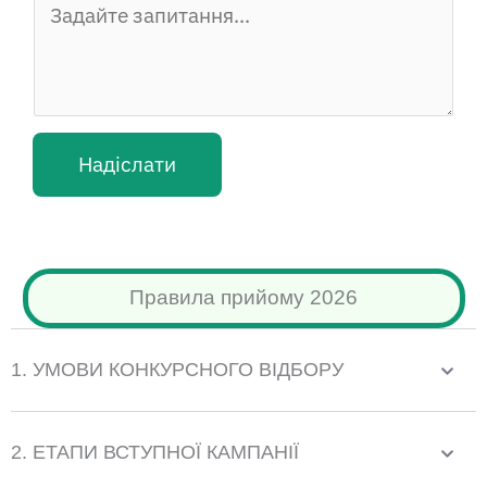
m
a
i
l
Надіслати
E
m
a
i
Правила прийому 2026
l
1. УМОВИ КОНКУРСНОГО ВІДБОРУ
2. ЕТАПИ ВСТУПНОЇ КАМПАНІЇ