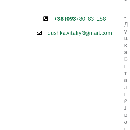
-
+38 (093)
80-83-188
Д
у
dushka.vitaliy@gmail.com
ш
к
а
В
і
т
а
л
і
й
І
в
а
н