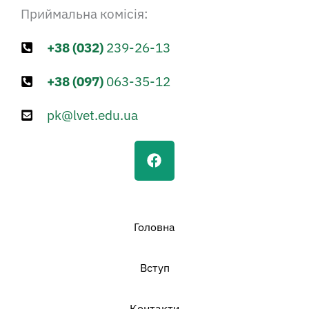
Приймальна комісія:
+38 (032)
239-26-13
+38 (097)
063-35-12
pk@lvet.edu.ua
F
a
c
e
b
o
Головна
o
k
Вступ
Контакти